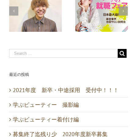
11月11日（月）秋のQJ
少
QJ就職フェアに参加し
就職フェアに参加しま
ます
す
最近の投稿
2021年度 新卒・中途採用 受付中！！！
学ぶビューティー 撮影編
学ぶビューティー着付け編
募集終了迄残り少 2020年度新卒募集