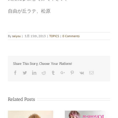
自由が丘ラテ、松原
By
saiyou
|
5月 15th, 2013
|
TOPICS
|
0 Comments
Share This Story, Choose Your Platform!
Facebook
Twitter
Linkedin
Reddit
Tumblr
Google+
Pinterest
Vk
Email
Related Posts