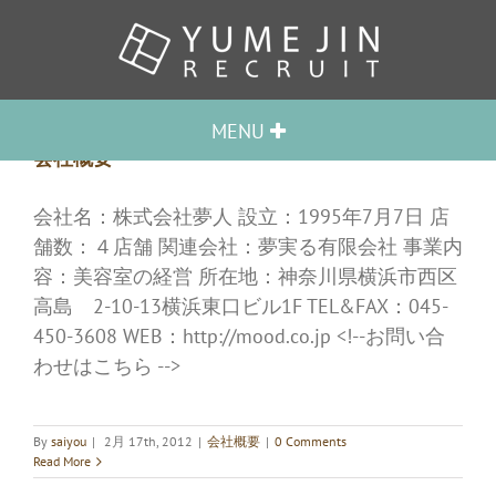
MENU
会社概要
HOME
会社名：株式会社夢人 設立：1995年7月7日 店
TOPICS
舗数：４店舗 関連会社：夢実る有限会社 事業内
容：美容室の経営 所在地：神奈川県横浜市西区
夢人グループとは
高島 2-10-13横浜東口ビル1F TEL&FAX：045-
STAFF VOICE
450-3608 WEB：http://mood.co.jp <!--お問い合
わせはこちら -->
QUESTION
会社概要
By
saiyou
|
2月 17th, 2012
|
会社概要
|
0 Comments
Read More